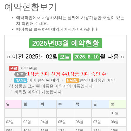
예약현황보기
예약확인에서 사용하시려는 날짜에 사용가능한 호실이 있는
지 확인해 주세요.
방이름을 클릭하면 예약페이지가 나타납니다.
2025년03월 예약현황
« 이전 2025년 02월
2025년 04월 다음 »
오늘
2026. 8. 10
:예약 완료
완료
1상품 최대 신청 수/1상품 최대 승인 수
:
N/M
:이미 승인된 예약
:승인 대기중인 예약
NAME
NAME
각 상품별 표시된 이름은 예약자의 이름입니다
비회원 예약이 가능합니다
일
월
화
수
목
금
토
01일
02일
03일
04일
05일
06일
07일
08일
09일
10일
11일
12일
13일
14일
15일