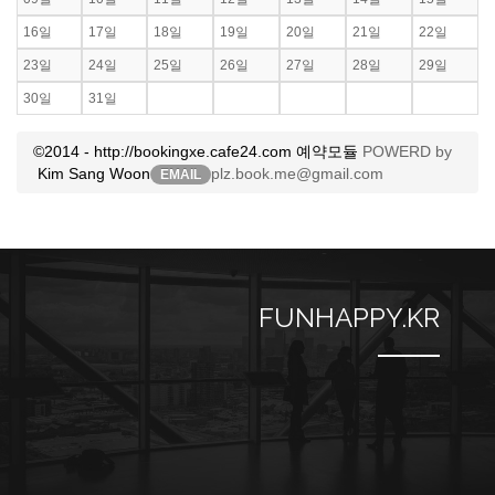
16일
17일
18일
19일
20일
21일
22일
23일
24일
25일
26일
27일
28일
29일
30일
31일
©2014 - http://bookingxe.cafe24.com 예약모듈
POWERD by
Kim Sang Woon
plz.book.me@gmail.com
EMAIL
FUNHAPPY.KR