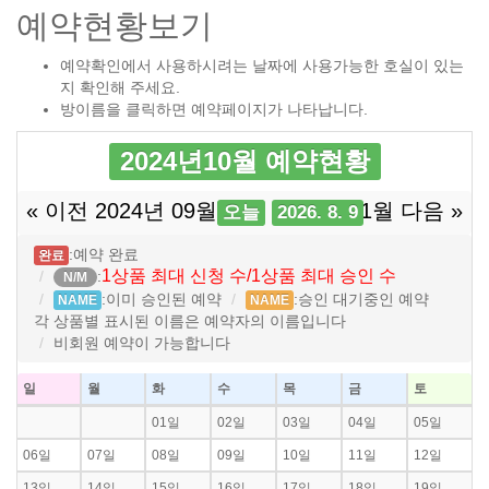
예약현황보기
예약확인에서 사용하시려는 날짜에 사용가능한 호실이 있는
지 확인해 주세요.
방이름을 클릭하면 예약페이지가 나타납니다.
2024년10월 예약현황
« 이전 2024년 09월
2024년 11월 다음 »
오늘
2026. 8. 9
:예약 완료
완료
1상품 최대 신청 수/1상품 최대 승인 수
:
N/M
:이미 승인된 예약
:승인 대기중인 예약
NAME
NAME
각 상품별 표시된 이름은 예약자의 이름입니다
비회원 예약이 가능합니다
일
월
화
수
목
금
토
01일
02일
03일
04일
05일
06일
07일
08일
09일
10일
11일
12일
13일
14일
15일
16일
17일
18일
19일