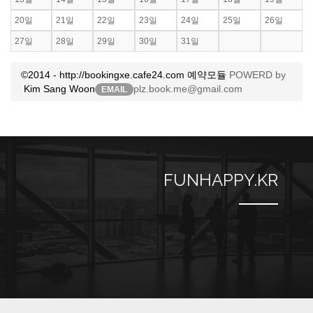
20일
21일
22일
23일
24일
25일
26일
27일
28일
29일
30일
31일
©2014 - http://bookingxe.cafe24.com 예약모듈
POWERD by
Kim Sang Woon
plz.book.me@gmail.com
EMAIL
FUNHAPPY.KR