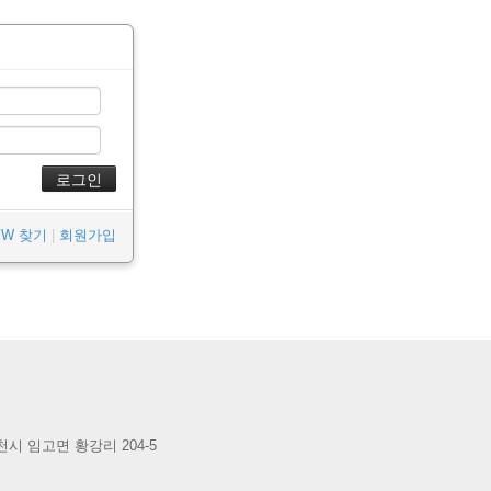
/PW 찾기
|
회원가입
시 임고면 황강리 204-5