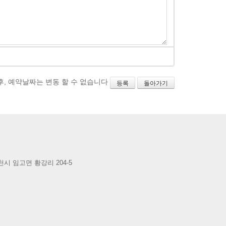
후, 예약날짜는 변동 할 수 없습니다
등록
돌아가기
시 임고면 황강리 204-5