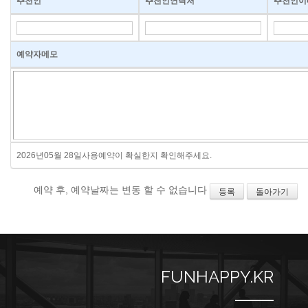
추천인
추천인연락처
추천인이
예약자메모
2026년05월 28일사용예약이 확실한지 확인해주세요.
예약 후, 예약날짜는 변동 할 수 없습니다
등록
돌아가기
FUNHAPPY.KR